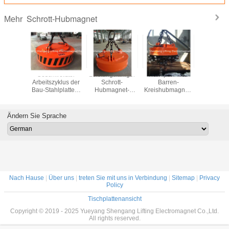
Schrott-Hubmagnet
Mehr
net des
Geschweißter
Leistungsfähiger
Transportieren
Industriell
t-102A,
Arbeitszyklus der
Schrott-
Barren-
Schro
were
Bau-Stahlplatten-
Hubmagnet-
Kreishubmagnet-
Hubmag
ung der
Hubmagnet-60%
Gleichrichter-
des starken tiefen
Kreis
gnet-
Schnellkupplungs
Schaltschrank
Magnetfeld-
obenlie
sen-H
große
Entwurfs
Install
Ändern Sie Sprache
ltrenn
Tragfähigkeit
Nach Hause
|
Über uns
|
treten Sie mit uns in Verbindung
|
Sitemap
|
Privacy
Policy
Tischplattenansicht
Copyright © 2019 - 2025 Yueyang Shengang Lifting Electromagnet Co.,Ltd.
All rights reserved.