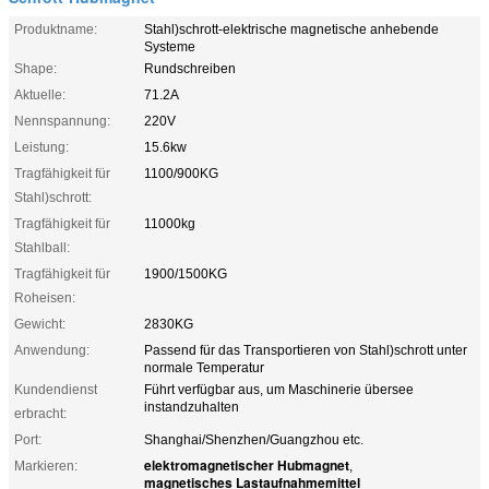
Produktname:
Stahl)schrott-elektrische magnetische anhebende
Systeme
Shape:
Rundschreiben
Aktuelle:
71.2A
Nennspannung:
220V
Leistung:
15.6kw
Tragfähigkeit für
1100/900KG
Stahl)schrott:
Tragfähigkeit für
11000kg
Stahlball:
Tragfähigkeit für
1900/1500KG
Roheisen:
Gewicht:
2830KG
Anwendung:
Passend für das Transportieren von Stahl)schrott unter
normale Temperatur
Kundendienst
Führt verfügbar aus, um Maschinerie übersee
instandzuhalten
erbracht:
Port:
Shanghai/Shenzhen/Guangzhou etc.
elektromagnetischer Hubmagnet
Markieren:
,
magnetisches Lastaufnahmemittel