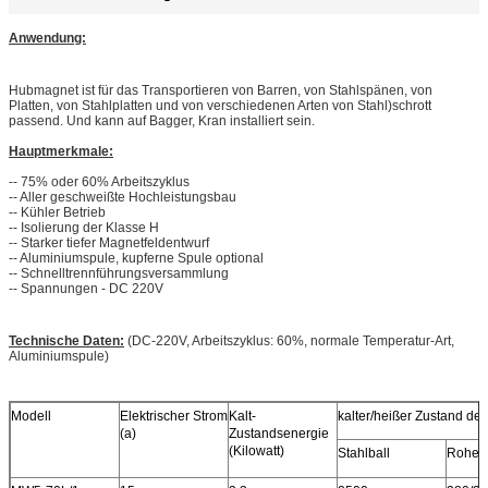
Anwendung:
Hubmagnet ist für das Transportieren von Barren, von Stahlspänen, von
Platten, von Stahlplatten und von verschiedenen Arten von Stahl)schrott
passend. Und kann auf Bagger, Kran installiert sein.
Hauptmerkmale:
-- 75% oder 60% Arbeitszyklus
-- Aller geschweißte Hochleistungsbau
-- Kühler Betrieb
-- Isolierung der Klasse H
-- Starker tiefer Magnetfeldentwurf
-- Aluminiumspule, kupferne Spule optional
-- Schnelltrennführungsversammlung
-- Spannungen - DC 220V
Technische Daten:
(DC-220V, Arbeitszyklus: 60%, normale Temperatur-Art,
Aluminiumspule)
Modell
Elektrischer Strom
Kalt-
kalter/heißer Zustand der
(a)
Zustandsenergie
(Kilowatt)
Stahlball
Rohei