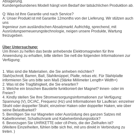
Ablagerung.
Kundengebundenes Modell hängt vom Bedarf der tatsächlichen Produktion ab.
Q: Was ist Ihre Garantie und nach Service?
A: Unser Produkt ist mit Garantie 12months von der Lieferung. Wir stützen auch
uns
Ingenieur zum ausländischen Absatzmarkt. Aufrichtig, sprechend, mit
Ausrüstungserneuerungstechnologie, neigen unsere Produkte, Wartung
freizugeben.
Über Untersuchung:
Um Ihnen zu helfen das beste anhebende Elektromagneten für Ihre
Anwendung zu erhalten, bitte stellen Sie nett die folgenden Informationen zur
Verfügung:
1.
Was sind die Materialien, die Sie anheben möchten?
Stahl)schrott, Barren, Ball, Stahlknüppel, Platte, rebas etc. Für Stahlplatte
informieren Sie uns bitte sein Maß (Stärke Millimeter Length× Width×)
2. Was ist die Tragfähigkeit, die Sie erwarten?
3. Welche ein bisschen Baustelle funktioniert der Magnet? Innen- oder im
Freien?
4. Kindly stellen Sie Ihre Stromversorgungsinformationen zur Verfügung:
Spannung (V), DC/AC, Frequenz (Hz) und Informationen für Laufkran: einzelner
Strahl oder doppelter Strahl, einzelner Haken oder doppelter Haken, wie über
seine Belastbarkeit?
5. Benötigen Sie nur Magneten oder Ausrüstung des ganzen Satzes mit
Kabeltrommel, Schaltschrank und Kabelverbindungsstück?
6. Bevorzugen Sie UHRKETTE oder cif-Preis, die der Zielhafen ist?
(Weitere Einzelheiten, fühlen bitte sich frei, mit uns direkt in Verbindung zu
treten. )