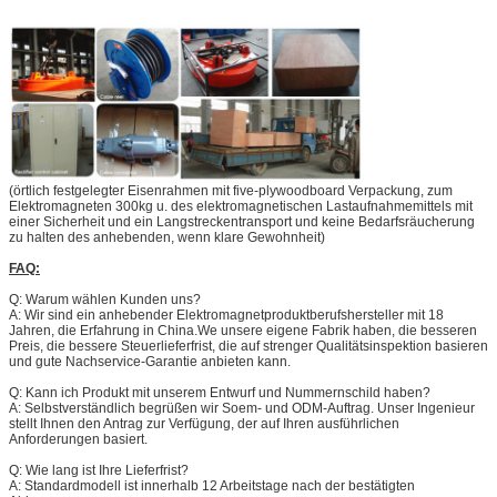
(örtlich festgelegter Eisenrahmen mit five-plywoodboard Verpackung, zum
Elektromagneten 300kg u. des elektromagnetischen Lastaufnahmemittels mit
einer Sicherheit und ein Langstreckentransport und keine Bedarfsräucherung
zu halten des anhebenden, wenn klare Gewohnheit)
FAQ:
Q: Warum wählen Kunden uns?
A: Wir sind ein anhebender Elektromagnetproduktberufshersteller mit 18
Jahren, die Erfahrung in China.We unsere eigene Fabrik haben, die besseren
Preis, die bessere Steuerlieferfrist, die auf strenger Qualitätsinspektion basieren
und gute Nachservice-Garantie anbieten kann.
Q: Kann ich Produkt mit unserem Entwurf und Nummernschild haben?
A: Selbstverständlich begrüßen wir Soem- und ODM-Auftrag. Unser Ingenieur
stellt Ihnen den Antrag zur Verfügung, der auf Ihren ausführlichen
Anforderungen basiert.
Q: Wie lang ist Ihre Lieferfrist?
A: Standardmodell ist innerhalb 12 Arbeitstage nach der bestätigten