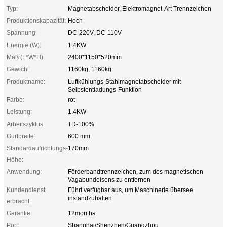
Typ:
Magnetabscheider, Elektromagnet-Art Trennzeichen
Produktionskapazität:
Hoch
Spannung:
DC-220V, DC-110V
Energie (W):
1.4KW
Maß (L*W*H):
2400*1150*520mm
Gewicht:
1160kg, 1160kg
Produktname:
Luftkühlungs-Stahlmagnetabscheider mit
Selbstentladungs-Funktion
Farbe:
rot
Leistung:
1.4KW
Arbeitszyklus:
TD-100%
Gurtbreite:
600 mm
Standardaufrichtungs-
170mm
Höhe:
Anwendung:
Förderbandtrennzeichen, zum des magnetischen
Vagabundeisens zu entfernen
Kundendienst
Führt verfügbar aus, um Maschinerie übersee
instandzuhalten
erbracht:
Garantie:
12months
Port:
Shanghai/Shenzhen/Guangzhou