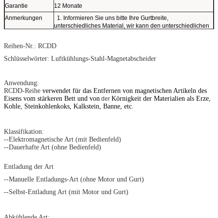
Garantie
12 Monate
Anmerkungen
1. Informieren Sie uns bitte Ihre Gurtbreite,
unterschiedliches Material, wir kann den unterschiedlichen
Maßmagneten herstellen, der auf Ihren verschiedenen
Anforderungen basiert.
Reihen-Nr.: RCDD
2. Unser MOQ ist 1 Satz. (Unterschiedliche Quantität wird
mit unterschiedlichem Preis.)
Schlüsselwörter: Luftkühlungs-Stahl-Magnetabscheider
Anwendung:
RCDD-Reihe
verwendet für das Entfernen von magnetischen Artikeln des
Eisens vom stärkeren Bett und von
Körnigkeit der Materialien als Erze,
der
Kohle, Steinkohlenkoks, Kalkstein, Banne, etc.
Klassifikation:
--Elektromagnetische Art (mit Bedienfeld)
--Dauerhafte Art (ohne Bedienfeld)
Entladung der Art
--Manuelle Entladungs-Art (ohne Motor und Gurt)
--Selbst-Entladung Art (mit Motor und Gurt)
Abkühlende Art: