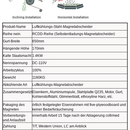
Produkt-Name
Luftkühlungs-Stahl-Magnetabscheider
Reihe nein.
RCDD-Reihe (Selbstentladungs-Magnetabscheider)
Gurt-Breite
650mm
Hängende Höhe
170mm
Kalte Staatsmacht
1.4KW
Nennspannung
DC-110V
Arbeitszyklus
100%
Gewicht
1160KG
Abkühlende Art
Luftkühlungs-Magnetabscheider
Zusammengesetzt
Eisenkern, Aluminiumspule, Stahlplatte Q235, Motor, Gurt,
Kohlenstoffstahl, Glimmerblatt, ethoxyline Harz, etc.
Pakaging des
örtlich festgelegter Eisenrahmen mit five-plywoodboard und
Magneten
keiner Bedarfsräucherung
Vorbereitungs-
innerhalb Arbeit 15 Tage nach der Ablagerung cofirmed
und Anlaufzeit
Zahlung
T/T, Western Union, LC am Anblick