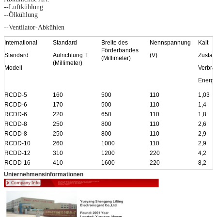
--Luftkühlung
--Ölkühlung
--Ventilator-Abkühlen
International
Standard
Breite des
Nennspannung
Kalt
Förderbandes
Standard
Aufrichtung T
(V)
Zustan
(Millimeter)
(Millimeter)
Modell
Verbra
Energie
RCDD-5
160
500
110
1,03
RCDD-6
170
500
110
1,4
RCDD-6
220
650
110
1,8
RCDD-8
250
800
110
2,6
RCDD-8
250
800
110
2,9
RCDD-10
260
1000
110
2,9
RCDD-12
310
1200
220
4,2
RCDD-16
410
1600
220
8,2
Unternehmensinformationen