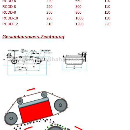
RCDD-6
220
650
110
RCDD-8
250
800
110
RCDD-8
250
800
110
RCDD-10
260
1000
110
RCDD-12
310
1200
220
Gesamtausmass-Zeichnung
: