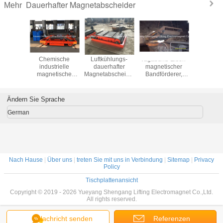
Dauerhafter Magnetabscheider
Mehr
n-Art
Chemische
Luftkühlungs-
Vagabund-Eisen-
Dauerha
hafter
industrielle
dauerhafter
magnetischer
Magnetabs
scheider-
magnetische
Magnetabscheider,
Bandförderer,
natürli
 der die
Trennungs-
der für den
kleiner
abkühl
ernen
Ausrüstungs-
Zement industriell
Magnetabscheider
langfris
itzel
Leichtgewichtler-
spart
25kg Capcaity
Arbeite
Ändern Sie Sprache
endet
harte
Overb
lädt
Beanspruchung
German
Nach Hause
|
Über uns
|
treten Sie mit uns in Verbindung
|
Sitemap
|
Privacy
Policy
Tischplattenansicht
Copyright © 2019 - 2026 Yueyang Shengang Lifting Electromagnet Co.,Ltd.
All rights reserved.
Nachricht senden
Referenzen