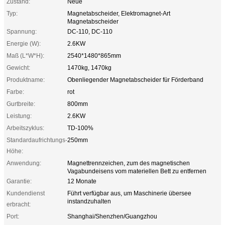
Zustand:
Neue
Typ:
Magnetabscheider, Elektromagnet-Art
Magnetabscheider
Spannung:
DC-110, DC-110
Energie (W):
2.6KW
Maß (L*W*H):
2540*1480*865mm
Gewicht:
1470kg, 1470kg
Produktname:
Obenliegender Magnetabscheider für Förderband
Farbe:
rot
Gurtbreite:
800mm
Leistung:
2.6KW
Arbeitszyklus:
TD-100%
Standardaufrichtungs-
250mm
Höhe:
Anwendung:
Magnettrennzeichen, zum des magnetischen
Vagabundeisens vom materiellen Bett zu entfernen
Garantie:
12 Monate
Kundendienst
Führt verfügbar aus, um Maschinerie übersee
instandzuhalten
erbracht:
Port:
Shanghai/Shenzhen/Guangzhou