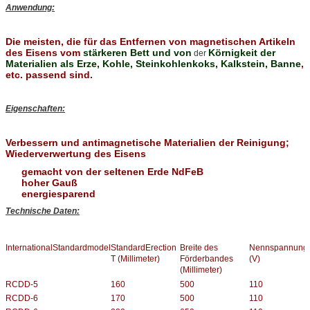
Anwendung:
Die meisten, die für das Entfernen von magnetischen Artikeln
des Eisens vom
stärkeren Bett und von
Körnigkeit der
der
Materialien als Erze, Kohle, Steinkohlenkoks, Kalkstein, Banne
,
etc. passend sind.
Eigenschaften:
Verbessern und antimagnetische Materialien der Reinigung;
Wiederverwertung des Eisens
gemacht von der seltenen Erde NdFeB
hoher Gauß
energiesparend
Technische Daten:
InternationalStandardmodel
StandardErection
Breite des
Nennspannung
T (Millimeter)
Förderbandes
(V)
(Millimeter)
RCDD-5
160
500
110
RCDD-6
170
500
110