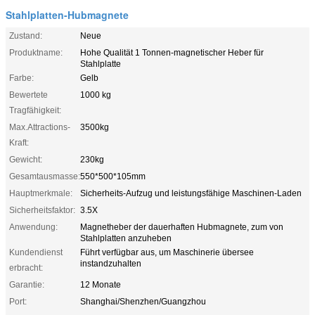
Stahlplatten-Hubmagnete
Zustand:
Neue
Produktname:
Hohe Qualität 1 Tonnen-magnetischer Heber für
Stahlplatte
Farbe:
Gelb
Bewertete
1000 kg
Tragfähigkeit:
Max.Attractions-
3500kg
Kraft:
Gewicht:
230kg
Gesamtausmasse:
550*500*105mm
Hauptmerkmale:
Sicherheits-Aufzug und leistungsfähige Maschinen-Laden
Sicherheitsfaktor:
3.5X
Anwendung:
Magnetheber der dauerhaften Hubmagnete, zum von
Stahlplatten anzuheben
Kundendienst
Führt verfügbar aus, um Maschinerie übersee
instandzuhalten
erbracht:
Garantie:
12 Monate
Port:
Shanghai/Shenzhen/Guangzhou