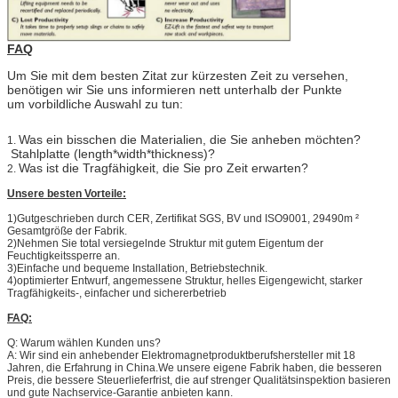
FAQ
Um Sie mit dem besten Zitat zur kürzesten Zeit zu versehen,
benötigen wir Sie uns informieren nett unterhalb der Punkte
um vorbildliche Auswahl zu tun:
Was ein bisschen die Materialien, die Sie anheben möchten?
1.
Stahlplatte (length*width*thickness)?
Was ist die Tragfähigkeit, die Sie pro Zeit erwarten?
2.
Unsere besten Vorteile:
1)Gutgeschrieben durch CER, Zertifikat SGS, BV und ISO9001, 29490m ²
Gesamtgröße der Fabrik.
2)Nehmen Sie total versiegelnde Struktur mit gutem Eigentum der
Feuchtigkeitssperre an.
3)Einfache und bequeme Installation, Betriebstechnik.
4)optimierter Entwurf, angemessene Struktur, helles Eigengewicht, starker
Tragfähigkeits-, einfacher und sichererbetrieb
FAQ:
Q: Warum wählen Kunden uns?
A: Wir sind ein anhebender Elektromagnetproduktberufshersteller mit 18
Jahren, die Erfahrung in China.We unsere eigene Fabrik haben, die besseren
Preis, die bessere Steuerlieferfrist, die auf strenger Qualitätsinspektion basieren
und gute Nachservice-Garantie anbieten kann.