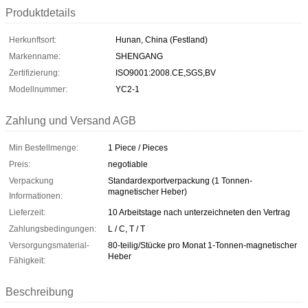
Produktdetails
Herkunftsort:
Hunan, China (Festland)
Markenname:
SHENGANG
Zertifizierung:
ISO9001:2008.CE,SGS,BV
Modellnummer:
YC2-1
Zahlung und Versand AGB
Min Bestellmenge:
1 Piece / Pieces
Preis:
negotiable
Verpackung
Standardexportverpackung (1 Tonnen-
magnetischer Heber)
Informationen:
Lieferzeit:
10 Arbeitstage nach unterzeichneten den Vertrag
Zahlungsbedingungen:
L / C, T / T
Versorgungsmaterial-
80-teilig/Stücke pro Monat 1-Tonnen-magnetischer
Heber
Fähigkeit:
Beschreibung