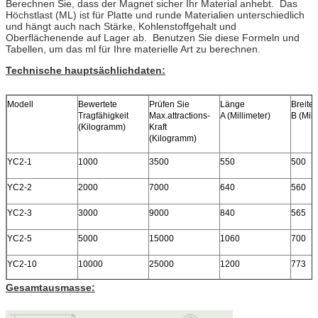
Berechnen Sie, dass der Magnet sicher Ihr Material anhebt. Das
Höchstlast (ML) ist für Platte und runde Materialien unterschiedlich
und hängt auch nach Stärke, Kohlenstoffgehalt und
Oberflächenende auf Lager ab. Benutzen Sie diese Formeln und
Tabellen, um das ml für Ihre materielle Art zu berechnen.
Technische hauptsächlichdaten:
Modell
Bewertete
Prüfen Sie
Länge
Breite
Tragfähigkeit
Max.attractions-
A (Millimeter)
B (Mill
(Kilogramm)
Kraft
(Kilogramm)
YC2-1
1000
3500
550
500
YC2-2
2000
7000
640
560
YC2-3
3000
9000
840
565
YC2-5
5000
15000
1060
700
YC2-10
10000
25000
1200
773
Gesamtausmasse: