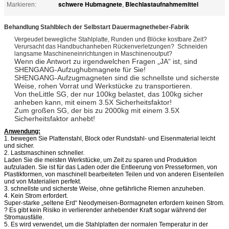
schwere Hubmagnete
Blechlastaufnahmemittel
Markieren:
,
Behandlung Stahlblech der Selbstart Dauermagnetheber-Fabrik
Vergeudet bewegliche Stahlplatte, Runden und Blöcke kostbare Zeit?
Verursacht das Handbuchanheben Rückenverletzungen? Schneiden
langsame Maschineneinrichtungen in Maschinenoutput?
Wenn die Antwort zu irgendwelchen Fragen „JA“ ist, sind
SHENGANG-Aufzughubmagnete für Sie!
SHENGANG-Aufzugmagneten sind die schnellste und sicherste
Weise, rohen Vorrat und Werkstücke zu transportieren.
Von theLittle SG, der nur 100kg belastet, das 100kg sicher
anheben kann, mit einem 3.5X Sicherheitsfaktor!
Zum großen SG, der bis zu 2000kg mit einem 3.5X
Sicherheitsfaktor anhebt!
Anwendung:
1. bewegen Sie Plattenstahl, Block oder Rundstahl- und Eisenmaterial leicht
und sicher.
2. Lastsmaschinen schneller.
Laden Sie die meisten Werkstücke, um Zeit zu sparen und Produktion
aufzuladen. Sie ist für das Laden oder die Entleerung von Presseformen, von
Plastikformen, von maschinell bearbeiteten Teilen und von anderen Eisenteilen
und von Materialien perfekt.
3. schnellste und sicherste Weise, ohne gefährliche Riemen anzuheben.
4. Kein Strom erfordert.
Super-starke „seltene Erd“ Neodymeisen-Bormagneten erfordern keinen Strom.
? Es gibt kein Risiko in verlierender anhebender Kraft sogar während der
Stromausfälle.
5. Es wird verwendet, um die Stahlplatten der normalen Temperatur in der