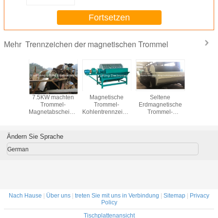
nass
Fortsetzen
Trennzeichen der magnetischen Trommel
Mehr
senerz-
7.5KW machten
Magnetische
Seltene
Optimie
agnetisches
Trommel-
Trommel-
Erdmagnetische
magnet
mel-
Magnetabscheider-
Kohlentrennzeichen,
Trommel-
Tromm
eichen-
hohe Intensitäts-
Geschwindigkeit
Trennzeichen-
Trennzei
rke
trockene Art große
des magnetische
starker optimierter
magneti
tische
Kapazität nass
Trommel-
Entwurf NdFeB
Kühlmit
Ändern Sie Sprache
ivkraft
Flaschenzug-19
Trennzeic
R/Min
die Beha
German
des Str
Sand
Nach Hause
|
Über uns
|
treten Sie mit uns in Verbindung
|
Sitemap
|
Privacy
Policy
Tischplattenansicht