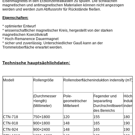
Eisenmagnetits in den Erzkonzentratkasten zu spülen. Die schwachen
magnetischen und antimagnetischen Materialien können nicht angezogen
werden und werden zum Abflussrohr für Rückstände fließen.
Eigenschaften:
* optimierter Entwurf
* wissenschaftlicher magnetischer Kreis, hergestellt von der starken
magnetischen Koerzitivkraft
* Hoch-Remanence Dauermagnet
* sicher und zuverlässig. Unterschiedlicher Gauß kann an der
Trommeloberfläche erwartet werden.
Technische hauptsächlichdaten:
Modell
Rollengröße
Rollenoberflächeninduktion indensity (mT)
(Durchmesser
Pole-
Fegender und
Höchs
×length)
geometrischer
separarting
Indukt
(Millimeter)
Mittelwert
Durchschnittswert
indens
des Bereichs
CTN-718
750×1800
120
155
180
CTN-918
900×1800
148
165
190
CTN-924
900×2400
148
165
190