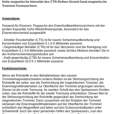
Hohe magnetische Intensität des CTN-Reihen-Strand-Sand-magnetische
Trommel-Trennzeichens
Anwendung:
Passend für Eisenerz, Flugasche des EisenKraftwerktrennzeichens mit der
großen Kapazität, hohe Wiederfindungsrate, besonders für das
Eisenerzkonzentrat ausgewählt.
--Direkter Flussbehälter (CTS) ist für rauere Schwimmaufbereitung und
Konzentration von Erzpartikeln 0.1-0.6 Millimeter passend.
--Gegenläufiger Behälter (CTN) ist für das Skizzieren und die Reinigung von
Erzpartikeln 0.1-0.6 Millimeter passend; sowie dichtes Medium bereiten Sie in
der Kohlenvorbereitungsindustrie auf.
--Halb gegenläufig (CTB) für rauere Schwimmaufbereitung und Konzentration
von Erzpartikeln ist 0.5-1 Millimeter passend.
Funktionsprinzip:
Wenn die Rohstoffe in den Behälterkörper des nassen
Trommelmagnetabscheiders erstens fließen ist die Strömungsrichtung der
Rohstoffe die selbe, wie die Drehrichtung der magnetischen Trommel, die
Eisenmagnetitmaterialien zur Oberfläche der Trommel angezogen werden.
Dieses ist die erste Trennung. Im zweiten Schritt das des Spülwassers Erröten
unten, das die Rohstoffe für die zweite Trennung unterstützen. Dieses Mal ist
die Strömungsrichtung der Rohstoffe gegenüber der Drehrichtung der
magnetischen Trommel. Dann zusammen mit der Rotation der Trommel,
verlassen die Eisenmagnetitmaterialien auf der Oberfläche der Trommel
schließlich das Magnetfeld und fallen auf den Erzkonzentratkasten unter
Schwerkraft. Auch die oben genannten Hilfen des Spülwassers, zum des