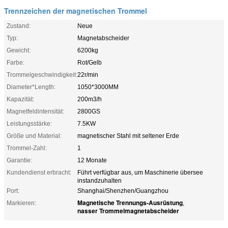
Trennzeichen der magnetischen Trommel
Zustand:
Neue
Typ:
Magnetabscheider
Gewicht:
6200kg
Farbe:
Rot/Gelb
Trommelgeschwindigkeit:
22r/min
Diameter*Length:
1050*3000MM
Kapazität:
200m3/h
Magnetfeldintensität:
2800GS
Leistungsstärke:
7.5KW
Größe und Material:
magnetischer Stahl mit seltener Erde
Trommel-Zahl:
1
Garantie:
12 Monate
Kundendienst erbracht:
Führt verfügbar aus, um Maschinerie übersee
instandzuhalten
Port:
Shanghai/Shenzhen/Guangzhou
Magnetische Trennungs-Ausrüstung
Markieren:
,
nasser Trommelmagnetabscheider