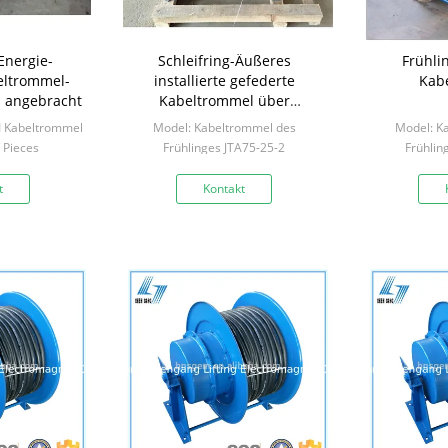
nergie-
Schleifring-Äußeres
Frühli
eltrommel-
installierte gefederte
Kab
n angebracht
Kabeltrommel über
hängender Art
I Kabeltrommel
Model: Kabeltrommel des
Model: K
/ Pieces
Frühlinges JTA75-25-2
Frühlin
Min: 1 Piece / Pieces
Min: 1 
t
Kontakt