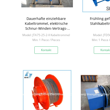
Dauerhafte einziehbare
Frühling ge
Kabeltrommel, elektrische
Stahlkabel
Schnur-Winden-Vertrags-
hübsche Kontur
Model: JTA75-25-2-II Kabeltrommel
Model: JTD5
Min: 1 Piece / Pieces
Min: 1 Piece 
Kontakt
Kontak