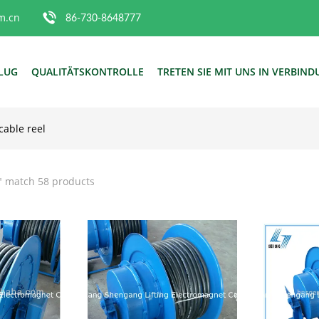
m.cn
86-730-8648777
FLUG
QUALITÄTSKONTROLLE
TRETEN SIE MIT UNS IN VERBIN
cable reel
" match 58 products