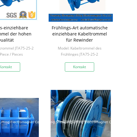
gs-einziehbare
Frühlings-Art automatische
mmel der hohen
einziehbare Kabeltrommel
ualität
für Rewinder
trommel JTA75-25-2
Model: Kabeltrommel des
Piece / Pieces
Frühlinges JTA75-25-2
Min: 1 Piece / Pieces
Kontakt
Kontakt