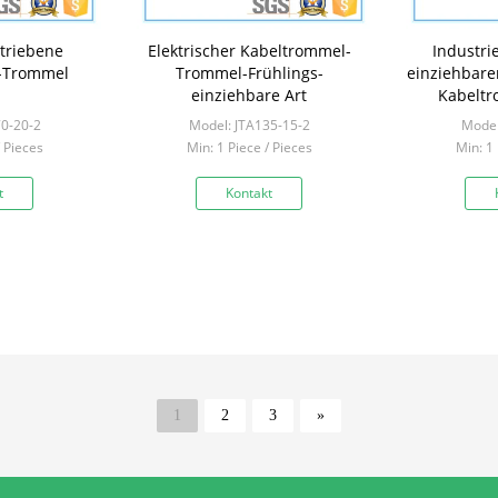
triebene
Elektrischer Kabeltrommel-
Industrie
-Trommel
Trommel-Frühlings-
einziehbare
einziehbare Art
Kabeltr
70-20-2
Model: JTA135-15-2
Model
/ Pieces
Min: 1 Piece / Pieces
Min: 1 
t
Kontakt
1
2
3
»