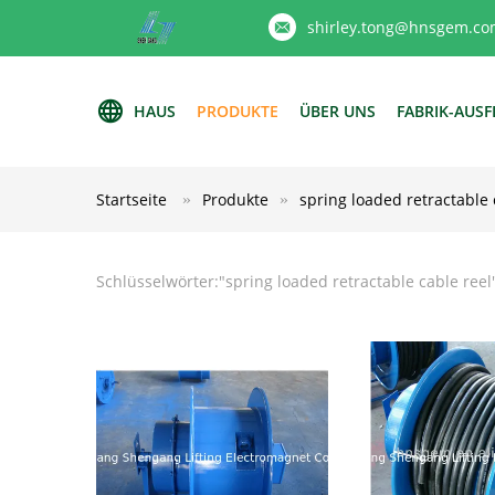
shirley.tong@hnsgem.co
HAUS
PRODUKTE
ÜBER UNS
FABRIK-AUS
Startseite
Produkte
spring loaded retractable 
Schlüsselwörter:"
spring loaded retractable cable reel