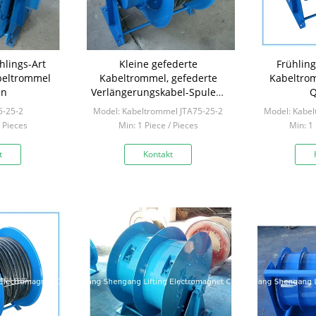
hlings-Art
Kleine gefederte
Frühlin
beltrommel
Kabeltrommel, gefederte
Kabeltro
an
Verlängerungskabel-Spulen-
Q
ausgezeichnete Leistung
5-25-2
Model: Kabeltrommel JTA75-25-2
Model: Kabel
/ Pieces
Min: 1 Piece / Pieces
Min: 1 
t
Kontakt