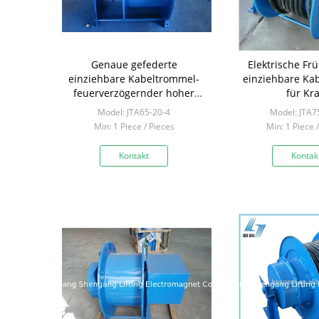
Genaue gefederte
Elektrische Frü
einziehbare Kabeltrommel-
einziehbare Ka
feuerverzögernder hoher
für Kr
Sicherheits-Eisen-Stand
Model: JTA65-20-4
Model: JTA7
Min: 1 Piece / Pieces
Min: 1 Piece 
Kontakt
Kontak