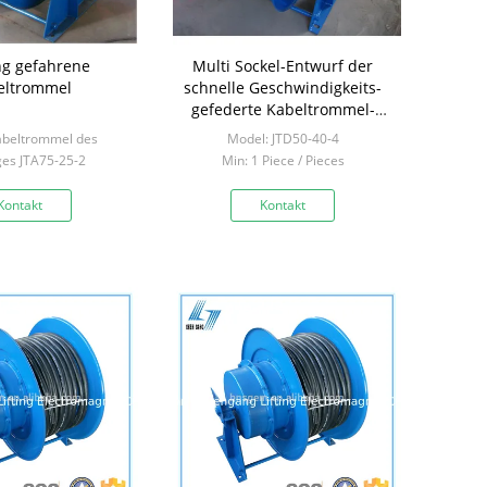
ng gefahrene
Multi Sockel-Entwurf der
eltrommel
schnelle Geschwindigkeits-
gefederte Kabeltrommel-
großer Kapazitäts-JTD
abeltrommel des
Model: JTD50-40-4
ges JTA75-25-2
Min: 1 Piece / Pieces
Piece / Pieces
Kontakt
Kontakt