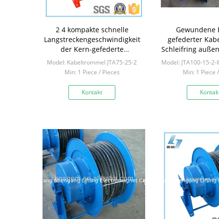
2 4 kompakte schnelle
Gewundene E
Langstreckengeschwindigkeit
gefederter Kab
der Kern-gefederte
Schleifring auße
Kabeltrommel-240V
Model: Kabeltrommel JTA75-25-2
Model: JTA100-15-2-I
Min: 1 Piece / Pieces
Min: 1 Piece 
Kontakt
Kontak