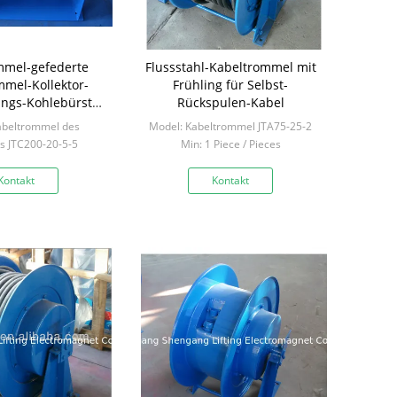
mmel-gefederte
Flussstahl-Kabeltrommel mit
mmel-Kollektor-
Frühling für Selbst-
ings-Kohlebürste-
Rückspulen-Kabel
lammer
abeltrommel des
Model: Kabeltrommel JTA75-25-2
es JTC200-20-5-5
Min: 1 Piece / Pieces
Piece / Pieces
Kontakt
Kontakt