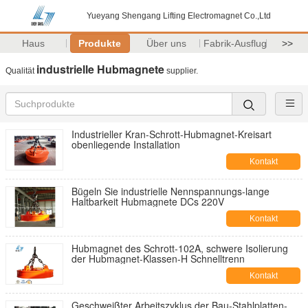
Yueyang Shengang Lifting Electromagnet Co.,Ltd
Haus
Produkte
Über uns
Fabrik-Ausflug
>>
industrielle Hubmagnete
Qualität
supplier.
Industrieller Kran-Schrott-Hubmagnet-Kreisart
obenliegende Installation
Kontakt
Bügeln Sie industrielle Nennspannungs-lange
Haltbarkeit Hubmagnete DCs 220V
Kontakt
Hubmagnet des Schrott-102A, schwere Isolierung
der Hubmagnet-Klassen-H Schnelltrenn
Kontakt
Geschweißter Arbeitszyklus der Bau-Stahlplatten-