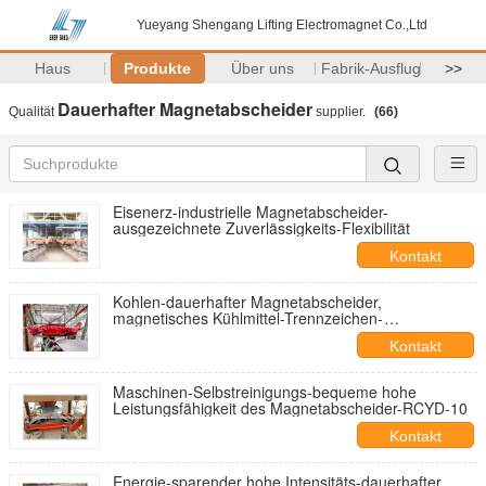
Yueyang Shengang Lifting Electromagnet Co.,Ltd
Haus
Produkte
Über uns
Fabrik-Ausflug
>>
Dauerhafter Magnetabscheider
Qualität
supplier.
(66)
Eisenerz-industrielle Magnetabscheider-
ausgezeichnete Zuverlässigkeits-Flexibilität
Kontakt
Kohlen-dauerhafter Magnetabscheider,
magnetisches Kühlmittel-Trennzeichen-
Selbstentladung
Kontakt
Maschinen-Selbstreinigungs-bequeme hohe
Leistungsfähigkeit des Magnetabscheider-RCYD-10
Kontakt
Energie-sparender hohe Intensitäts-dauerhafter